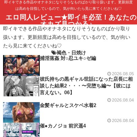
即イキできる作品やオナネタになりそうなものばかり取り扱います。更新頻度
は高めを目指しているので、気が向いたら見に来てくださいね♡
エロ同人レビュー★即イキ必至！あなたの
オカズ見つかる♪
即イキできる作品やオナネタになりそうなものばかり取り
扱います。更新頻度は高めを目指しているので、気が向い
たら見に来てくださいね♡
褐色・日焼け
捕淫落姦 対○忍ユキ○ゼ編
2026.08.05
彼氏持ちの黒ギャル世話になった店長に相
談した結果2・・・〜完堕ち編〜【彼には
言えない。06】
2026.08.04
金髪ギャルとスケベ水着2
2026.08.04
催●カノジョ 前沢遥4